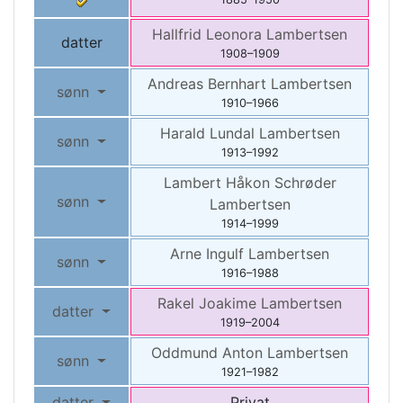
Hallfrid Leonora
Lambertsen
datter
1908
–
1909
Andreas Bernhart
Lambertsen
sønn
1910
–
1966
Harald Lundal
Lambertsen
sønn
1913
–
1992
Lambert Håkon Schrøder
sønn
Lambertsen
1914
–
1999
Arne Ingulf
Lambertsen
sønn
1916
–
1988
Rakel Joakime
Lambertsen
datter
1919
–
2004
Oddmund Anton
Lambertsen
sønn
1921
–
1982
datter
Privat