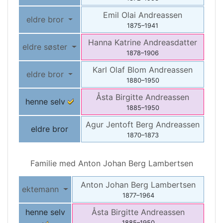
Emil Olai
Andreassen
eldre bror
1875
–
1941
Hanna Katrine
Andreasdatter
eldre søster
1878
–
1906
Karl Olaf Blom
Andreassen
eldre bror
1880
–
1950
Åsta Birgitte
Andreassen
henne selv
1885
–
1950
Agur Jentoft Berg
Andreassen
eldre bror
1870
–
1873
Familie med
Anton Johan Berg
Lambertsen
Anton Johan Berg
Lambertsen
ektemann
1877
–
1964
henne selv
Åsta Birgitte
Andreassen
1885
–
1950