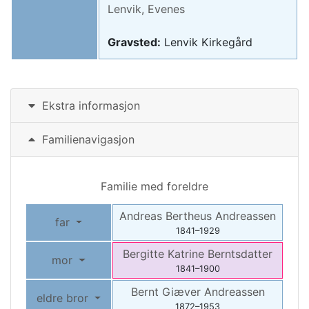
Lenvik, Evenes
Gravsted:
Lenvik Kirkegård
Ekstra informasjon
Familienavigasjon
Familie med foreldre
Andreas Bertheus
Andreassen
far
1841
–
1929
Bergitte Katrine
Berntsdatter
mor
1841
–
1900
Bernt Giæver
Andreassen
eldre bror
1872
–
1953