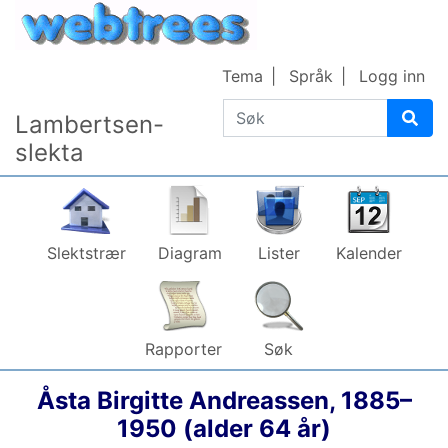
Gå til innhold
Tema
Språk
Logg inn
Søk
Lambertsen-
slekta
Slektstrær
Diagram
Lister
Kalender
Rapporter
Søk
Åsta Birgitte
Andreassen
,
1885
–
1950
(alder 64 år)