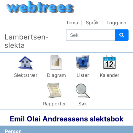
Gå til innhold
Tema
Språk
Logg inn
Søk
Lambertsen-
slekta
Slektstrær
Diagram
Lister
Kalender
Rapporter
Søk
Emil Olai
Andreassen
s slektsbok
Person