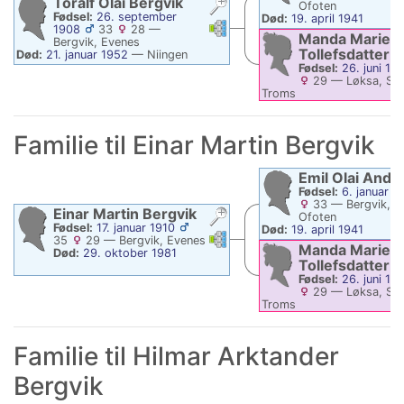
Toralf Olai
Bergvik
Ofoten
Fødsel:
26. september
Død:
19. april 1941
Linker
Linker
1908
33
28
—
Manda Marie
Bergvik, Evenes
Tollefsdatter
Død:
21. januar 1952
—
Niingen
Fødsel:
26. juni 18
29
—
Løksa, Sal
Troms
Død:
4. februar 1955
Familie til
Einar Martin
Bergvik
Emil Olai
Andr
Fødsel:
6. januar 1
33
—
Bergvik, E
Einar Martin
Bergvik
Ofoten
Fødsel:
17. januar 1910
Død:
19. april 1941
Linker
Linker
35
29
—
Bergvik, Evenes
Manda Marie
Død:
29. oktober 1981
Tollefsdatter
Fødsel:
26. juni 18
29
—
Løksa, Sal
Troms
Død:
4. februar 1955
Familie til
Hilmar Arktander
Bergvik