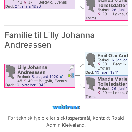
Manda Marie
43
37
—
Bergvik, Evenes
Tollefsdatter
Død:
24. mars 1998
Fødsel:
26. juni 18
29
—
Løksa, Sal
Troms
Død:
4. februar 1955
Familie til
Lilly Johanna
Andreassen
Emil Olai
Andr
Fødsel:
6. januar 1
33
—
Bergvik, E
Lilly Johanna
Ofoten
Andreassen
Død:
19. april 1941
Linker
Linker
Fødsel:
6. august 1920
Manda Marie
45
40
—
Bergvik, Evenes
Tollefsdatter
Død:
19. oktober 1945
Fødsel:
26. juni 18
29
—
Løksa, Sal
Troms
Død:
4. februar 1955
For teknisk hjelp eller slektsspørsmål, kontakt
Roald
Admin Kleiveland
.