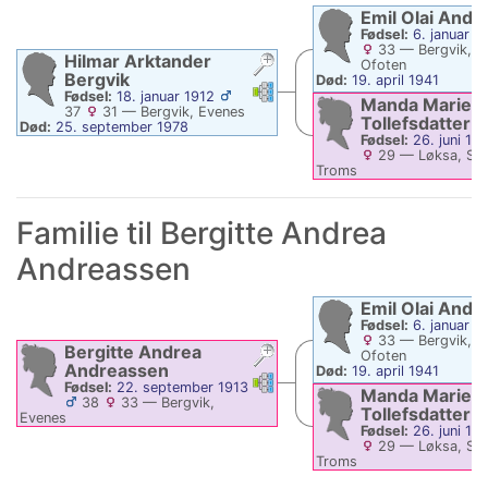
Emil Olai
Andr
Fødsel:
6. januar 1
33
—
Bergvik, E
Hilmar Arktander
Ofoten
Bergvik
Død:
19. april 1941
Linker
Linker
Fødsel:
18. januar 1912
Manda Marie
37
31
—
Bergvik, Evenes
Tollefsdatter
Død:
25. september 1978
Fødsel:
26. juni 18
29
—
Løksa, Sal
Troms
Død:
4. februar 1955
Familie til
Bergitte Andrea
Andreassen
Emil Olai
Andr
Fødsel:
6. januar 1
33
—
Bergvik, E
Bergitte Andrea
Ofoten
Andreassen
Død:
19. april 1941
Linker
Linker
Fødsel:
22. september 1913
Manda Marie
38
33
—
Bergvik,
Tollefsdatter
Evenes
Fødsel:
26. juni 18
Død:
22. februar 1914
—
Bergvik,
29
—
Løksa, Sal
Evenes
Troms
Død:
4. februar 1955