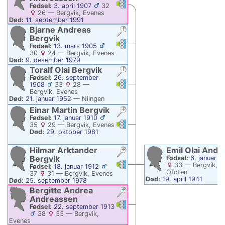
Linker
Linker
Fødsel:
3. april 1907
32
26
—
Bergvik, Evenes
Død:
11. september 1991
Bjarne Andreas
Bergvik
Linker
Linker
Fødsel:
13. mars 1905
30
24
—
Bergvik, Evenes
Død:
9. desember 1979
Toralf Olai
Bergvik
Fødsel:
26. september
Linker
Linker
1908
33
28
—
Bergvik, Evenes
Død:
21. januar 1952
—
Niingen
Einar Martin
Bergvik
Fødsel:
17. januar 1910
Linker
Linker
35
29
—
Bergvik, Evenes
Død:
29. oktober 1981
Hilmar Arktander
Emil Olai
Andr
Bergvik
Fødsel:
6. januar 1
Linker
Linker
33
—
Bergvik, E
Fødsel:
18. januar 1912
Ofoten
37
31
—
Bergvik, Evenes
Død:
19. april 1941
Død:
25. september 1978
Bergitte Andrea
Andreassen
Linker
Linker
Fødsel:
22. september 1913
38
33
—
Bergvik,
Evenes