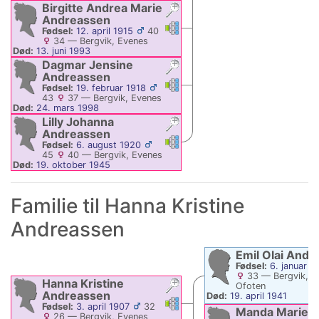
Død:
22. februar 1914
—
Bergvik,
Birgitte Andrea Marie
Evenes
Andreassen
Linker
Linker
Fødsel:
12. april 1915
40
34
—
Bergvik, Evenes
Død:
13. juni 1993
Dagmar Jensine
Andreassen
Linker
Linker
Fødsel:
19. februar 1918
43
37
—
Bergvik, Evenes
Død:
24. mars 1998
Lilly Johanna
Andreassen
Linker
Linker
Fødsel:
6. august 1920
45
40
—
Bergvik, Evenes
Død:
19. oktober 1945
Familie til
Hanna Kristine
Andreassen
Emil Olai
Andr
Fødsel:
6. januar 1
33
—
Bergvik, E
Hanna Kristine
Ofoten
Andreassen
Død:
19. april 1941
Linker
Linker
Fødsel:
3. april 1907
32
Manda Marie
26
—
Bergvik, Evenes