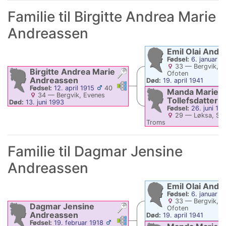
Familie til
Birgitte Andrea Marie
Andreassen
Emil Olai
Andr
Fødsel:
6. januar 1
33
—
Bergvik, E
Birgitte Andrea Marie
Ofoten
Andreassen
Død:
19. april 1941
Linker
Linker
Fødsel:
12. april 1915
40
Manda Marie
34
—
Bergvik, Evenes
Tollefsdatter
Død:
13. juni 1993
Fødsel:
26. juni 18
29
—
Løksa, Sal
Troms
Død:
4. februar 1955
Familie til
Dagmar Jensine
Andreassen
Emil Olai
Andr
Fødsel:
6. januar 1
33
—
Bergvik, E
Dagmar Jensine
Ofoten
Andreassen
Død:
19. april 1941
Linker
Linker
Fødsel:
19. februar 1918