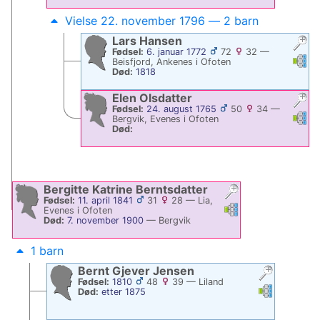
Vielse 22. november 1796 — 2 barn
Lars
Hansen
Fødsel:
6. januar 1772
72
32
—
Linke
Li
Beisfjord, Ankenes i Ofoten
Død:
1818
Elen
Olsdatter
Fødsel:
24. august 1765
50
34
—
Linke
Li
Bergvik, Evenes i Ofoten
Død:
Bergitte Katrine
Berntsdatter
Fødsel:
11. april 1841
31
28
—
Lia,
Linker
Linker
Evenes i Ofoten
Død:
7. november 1900
—
Bergvik
1 barn
Bernt Gjever
Jensen
Fødsel:
1810
48
39
—
Liland
Linker
Linker
Død:
etter 1875