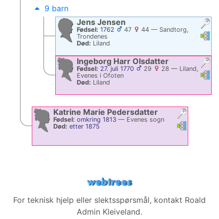
9 barn
Jens
Jensen
Fødsel:
1762
47
44
—
Sandtorg,
Linke
Li
Trondenes
Død:
Liland
Ingeborg Harr
Olsdatter
Fødsel:
27. juli 1770
29
28
—
Liland,
Linke
Li
Evenes i Ofoten
Død:
Liland
Katrine Marie
Pedersdatter
Fødsel:
omkring 1813
—
Evenes sogn
Linker
Linker
Død:
etter 1875
For teknisk hjelp eller slektsspørsmål, kontakt
Roald
Admin Kleiveland
.