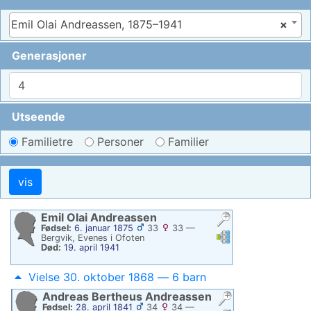
Emil Olai Andreassen, 1875–1941
×
Generasjoner
Utseende
Familietre
Personer
Familier
Emil Olai
Andreassen
Fødsel:
6. januar 1875
33
33
—
Linker
Linker
Bergvik, Evenes i Ofoten
Død:
19. april 1941
Vielse 30. oktober 1868 — 6 barn
Andreas Bertheus
Andreassen
Fødsel:
28. april 1841
34
34
—