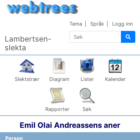
Gå til innhold
Tema
Språk
Logg inn
Søk
Lambertsen-
slekta
Slektstrær
Diagram
Lister
Kalender
Rapporter
Søk
Emil Olai
Andreassen
s aner
Person