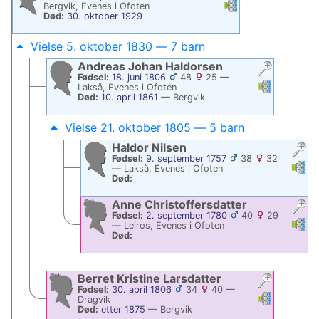
Linker
Linker
Bergvik, Evenes i Ofoten
Død:
30. oktober 1929
Vielse 5. oktober 1830 — 7 barn
Andreas Johan
Haldorsen
Fødsel:
18. juni 1806
48
25
—
Linker
Linker
Lakså, Evenes i Ofoten
Død:
10. april 1861
—
Bergvik
Vielse 21. oktober 1805 — 5 barn
Haldor
Nilsen
Fødsel:
9. september 1757
38
32
Linke
Li
—
Lakså, Evenes i Ofoten
Død:
Anne
Christoffersdatter
Fødsel:
2. september 1780
40
29
Linke
Li
—
Leiros, Evenes i Ofoten
Død:
Berret Kristine
Larsdatter
Fødsel:
30. april 1806
34
40
—
Linker
Linker
Dragvik
Død:
etter 1875
—
Bergvik