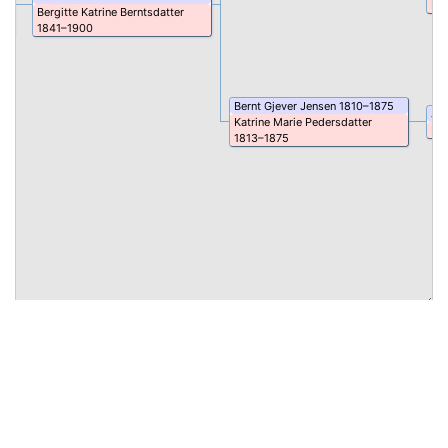
El
Bergitte Katrine
Berntsdatter
1841
–
1900
Bernt Gjever
Jensen
1810
–
1875
Je
Katrine Marie
Pedersdatter
Ing
1813
–
1875
For teknisk hjelp eller slektsspørsmål, kontakt
Roald
Admin Kleiveland
.
Regler for personvern