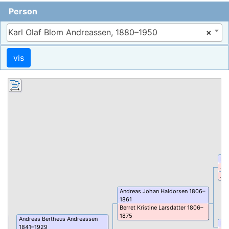
Person
Karl Olaf Blom Andreassen, 1880–1950
×
Ha
An
An
Andreas Johan
Haldorsen
1806
–
1861
Berret Kristine
Larsdatter
1806
–
1875
Andreas Bertheus
Andreassen
La
1841
–
1929