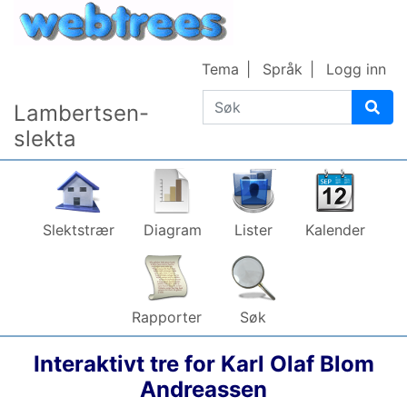
Gå til innhold
Tema
Språk
Logg inn
Søk
Lambertsen-
slekta
Slektstrær
Diagram
Lister
Kalender
Rapporter
Søk
Interaktivt tre for
Karl Olaf Blom
Andreassen