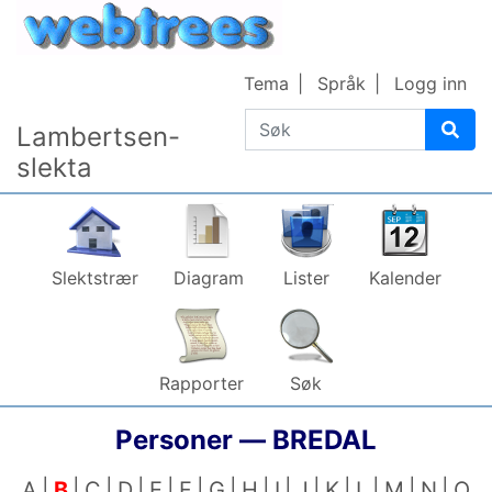
Gå til innhold
Tema
Språk
Logg inn
Søk
Lambertsen-
slekta
Slektstrær
Diagram
Lister
Kalender
Rapporter
Søk
Personer —
BREDAL
A
B
C
D
E
F
G
H
I
J
K
L
M
N
O