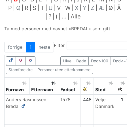
P
Q
R
S
T
U
V
W
X
Y
Z
Æ
Ø
Å
?
(
…
Alle
Ta med personer med navnet «
BREDAL
» som gift
Filter
forrige
1
neste
I live
Døde
Død>100
Død<=
Stamforeldre
Personer uten etterkommere
Fornavn
Etternavn
Fødsel
Sted
Anders Rasmussen
1578
448
Velje,
1
Bredal
Danmark