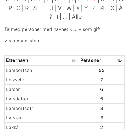
P
Q
R
S
T
U
V
W
X
Y
Z
Æ
Ø
Å
?
(
…
Alle
Ta med personer med navnet «
L…
» som gift
Vis personlisten
Etternavn
Personer
Etternavn
Lambertsen
55
Leivseth
7
Larsen
6
Larsdatter
5
Lambertsdtr
3
Larssen
3
Lakså
2