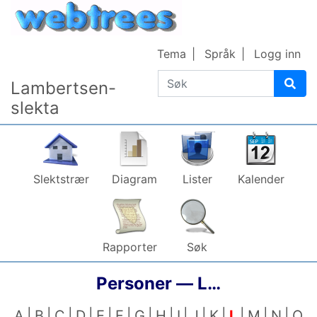
Gå til innhold
Tema
Språk
Logg inn
Søk
Lambertsen-
slekta
Slektstrær
Diagram
Lister
Kalender
Rapporter
Søk
Personer —
L…
A
B
C
D
E
F
G
H
I
J
K
L
M
N
O