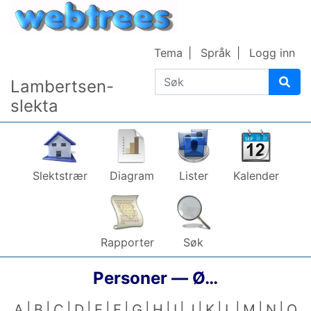
Gå til innhold
Tema
Språk
Logg inn
Søk
Lambertsen-
slekta
Slektstrær
Diagram
Lister
Kalender
Rapporter
Søk
Personer —
Ø…
A
B
C
D
E
F
G
H
I
J
K
L
M
N
O