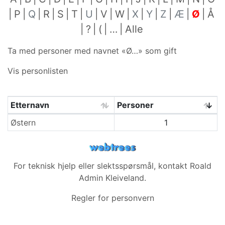
P
Q
R
S
T
U
V
W
X
Y
Z
Æ
Ø
Å
?
(
…
Alle
Ta med personer med navnet «
Ø…
» som gift
Vis personlisten
Etternavn
Personer
Etternavn
Østern
1
For teknisk hjelp eller slektsspørsmål, kontakt
Roald
Admin Kleiveland
.
Regler for personvern