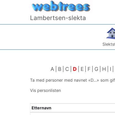
Gå til innhold
Lambertsen-slekta
Slekts
A
B
C
D
E
F
G
H
I
Ta med personer med navnet «
D…
» som gif
Vis personlisten
Etternavn