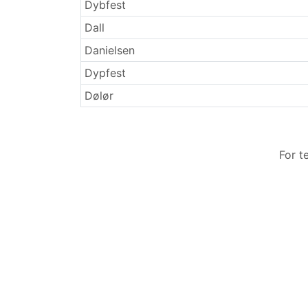
Etternavn
Dybfest
Dall
Danielsen
Dypfest
Dølør
For t