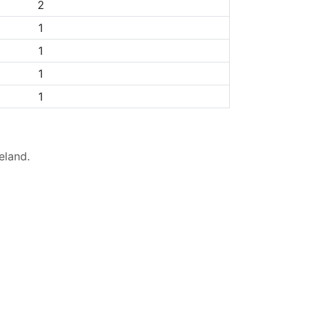
2
1
1
1
1
eland
.