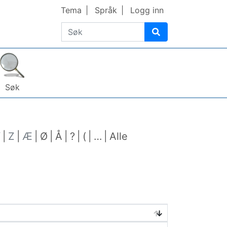
Tema
Språk
Logg inn
Søk
Søk
Y
Z
Æ
Ø
Å
?
(
…
Alle