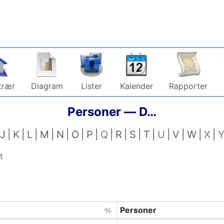
trær
Diagram
Lister
Kalender
Rapporter
Personer —
D…
J
K
L
M
N
O
P
Q
R
S
T
U
V
W
X
t
Personer