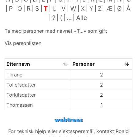
P
Q
R
S
T
U
V
W
X
Y
Z
Æ
Ø
Å
?
(
…
Alle
Ta med personer med navnet «
T…
» som gift
Vis personlisten
Etternavn
Personer
Etternavn
Thrane
2
Tollefsdatter
2
Torkilsdatter
2
Thomassen
1
For teknisk hjelp eller slektsspørsmål, kontakt
Roald