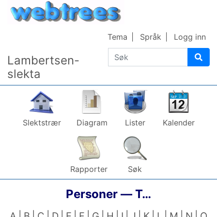
Gå til innhold
Tema
Språk
Logg inn
Søk
Lambertsen-
slekta
Slektstrær
Diagram
Lister
Kalender
Rapporter
Søk
Personer —
T…
A
B
C
D
E
F
G
H
I
J
K
L
M
N
O