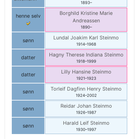
1893
–
Borghild Kristine Marie
henne selv
Andreassen
1890
–
Lundal Joakim Karl
Steinmo
sønn
1914
–
1968
Hagny Therese Indiana
Steinmo
datter
1918
–
1999
Lilly Hansine
Steinmo
datter
1921
–
1923
Torleif Dagfinn Henry
Steinmo
sønn
1924
–
2002
Reidar Johan
Steinmo
sønn
1926
–
1987
Harald Leif
Steinmo
sønn
1930
–
1997