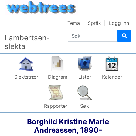
Gå til innhold
Tema
Språk
Logg inn
Søk
Lambertsen-
slekta
Slektstrær
Diagram
Lister
Kalender
Rapporter
Søk
Borghild Kristine Marie
Andreassen
,
1890
–