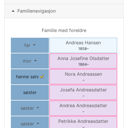
Familienavigasjon
Familie med foreldre
Andreas
Hansen
far
1858
–
Anna Josefine
Olsdatter
mor
1864
–
Nora
Andreassen
henne selv
–
Josefa
Andreasdatter
søster
–
Andrea
Andreasdatter
søster
–
Petrikke
Andreasdatter
søster
–