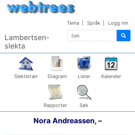
Gå til innhold
Tema
Språk
Logg inn
Søk
Lambertsen-
slekta
Slektstrær
Diagram
Lister
Kalender
Rapporter
Søk
Nora
Andreassen
,
–