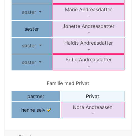
Marie
Andreasdatter
søster
–
Jonette
Andreasdatter
søster
–
Haldis
Andreasdatter
søster
–
Sofie
Andreasdatter
søster
–
Familie med Privat
partner
Privat
Nora
Andreassen
henne selv
–