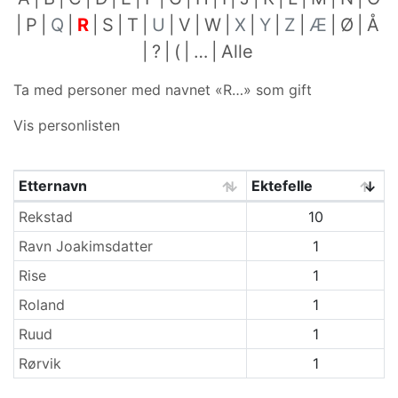
P
Q
R
S
T
U
V
W
X
Y
Z
Æ
Ø
Å
?
(
…
Alle
Ta med personer med navnet «
R…
» som gift
Vis personlisten
Etternavn
Ektefelle
Etternavn
Rekstad
10
Ravn Joakimsdatter
1
Rise
1
Roland
1
Ruud
1
Rørvik
1