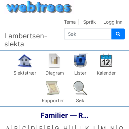
Gå til innhold
Tema
Språk
Logg inn
Søk
Lambertsen-
slekta
Slektstrær
Diagram
Lister
Kalender
Rapporter
Søk
Familier —
R…
A
B
C
D
E
F
G
H
I
J
K
L
M
N
O