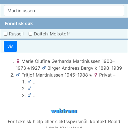
Fonetisk søk
Russell
Daitch-Mokotoff
vis
Marie Olufine Gerharda
Martiniussen
1900
–
1973
1927
Birger Andreas
Bergvik
1898
–
1939
Fritjof
Martiniussen
1945
–
1988
Privat
–
…
…
…
For teknisk hjelp eller slektsspørsmål, kontakt
Roald