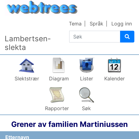
Gå til innhold
Tema
Språk
Logg inn
Søk
Lambertsen-
slekta
Slektstrær
Diagram
Lister
Kalender
Rapporter
Søk
Grener av familien Martiniussen
Etternavn