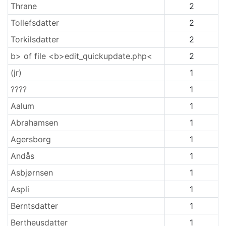
Thrane
2
Tollefsdatter
2
Torkilsdatter
2
b> of file <b>edit_quickupdate.php<
2
(jr)
1
????
1
Aalum
1
Abrahamsen
1
Agersborg
1
Andås
1
Asbjørnsen
1
Aspli
1
Berntsdatter
1
Bertheusdatter
1