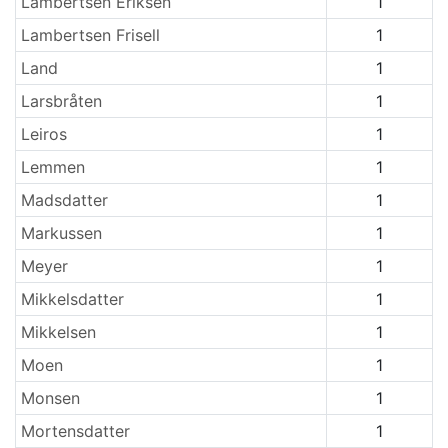
Lambertsen Eriksen
1
Lambertsen Frisell
1
Land
1
Larsbråten
1
Leiros
1
Lemmen
1
Madsdatter
1
Markussen
1
Meyer
1
Mikkelsdatter
1
Mikkelsen
1
Moen
1
Monsen
1
Mortensdatter
1