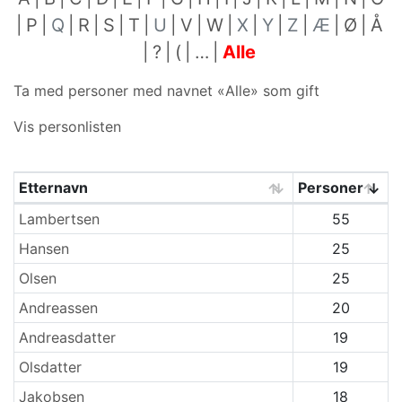
P
Q
R
S
T
U
V
W
X
Y
Z
Æ
Ø
Å
?
(
…
Alle
Ta med personer med navnet «
Alle
» som gift
Vis personlisten
Etternavn
Personer
Etternavn
Lambertsen
55
Hansen
25
Olsen
25
Andreassen
20
Andreasdatter
19
Olsdatter
19
Jakobsen
18