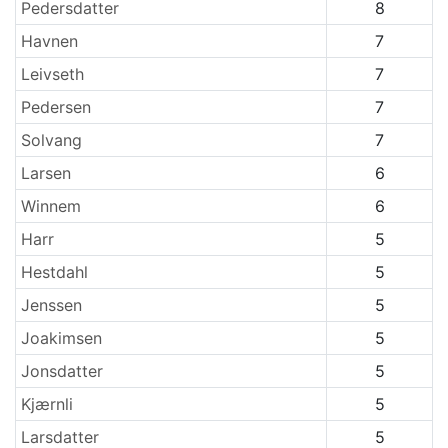
Pedersdatter
8
Havnen
7
Leivseth
7
Pedersen
7
Solvang
7
Larsen
6
Winnem
6
Harr
5
Hestdahl
5
Jenssen
5
Joakimsen
5
Jonsdatter
5
Kjærnli
5
Larsdatter
5