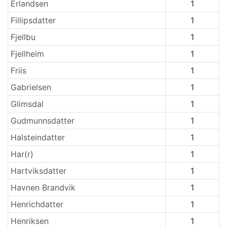
Erlandsen
1
Fillipsdatter
1
Fjellbu
1
Fjellheim
1
Friis
1
Gabrielsen
1
Glimsdal
1
Gudmunnsdatter
1
Halsteindatter
1
Har(r)
1
Hartviksdatter
1
Havnen Brandvik
1
Henrichdatter
1
Henriksen
1