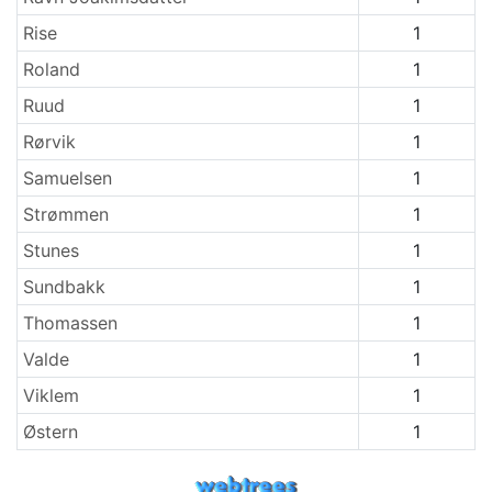
Rise
1
Roland
1
Ruud
1
Rørvik
1
Samuelsen
1
Strømmen
1
Stunes
1
Sundbakk
1
Thomassen
1
Valde
1
Viklem
1
Østern
1