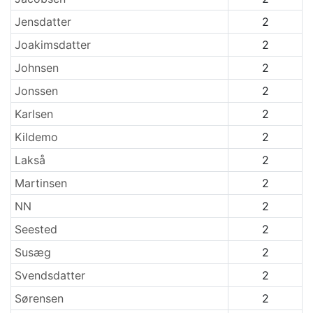
Jensdatter
2
Joakimsdatter
2
Johnsen
2
Jonssen
2
Karlsen
2
Kildemo
2
Lakså
2
Martinsen
2
NN
2
Seested
2
Susæg
2
Svendsdatter
2
Sørensen
2