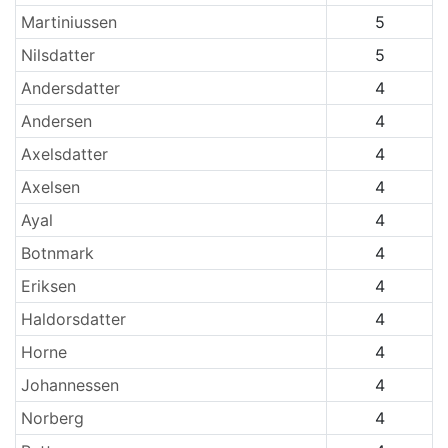
Martiniussen
5
Nilsdatter
5
Andersdatter
4
Andersen
4
Axelsdatter
4
Axelsen
4
Ayal
4
Botnmark
4
Eriksen
4
Haldorsdatter
4
Horne
4
Johannessen
4
Norberg
4