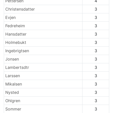
Pettersen
4
Christensdatter
3
Evjen
3
Fedreheim
3
Hansdatter
3
Holmebukt
3
Ingebrigtsen
3
Jonsen
3
Lambertsdtr
3
Larssen
3
Mikalsen
3
Nysted
3
Ohlgren
3
Sommer
3