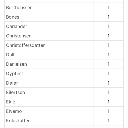
Bertheussen
1
Bones
1
Carlander
1
Christensen
1
Christoffersdatter
1
Dall
1
Danielsen
1
Dypfest
1
Dølør
1
Eilertsen
1
Ekle
1
Elvemo
1
Eriksdatter
1