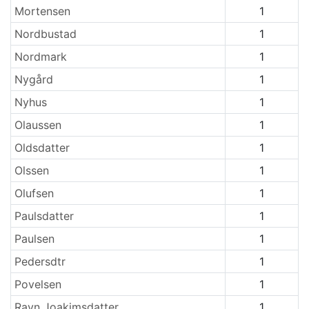
Mortensen
1
Nordbustad
1
Nordmark
1
Nygård
1
Nyhus
1
Olaussen
1
Oldsdatter
1
Olssen
1
Olufsen
1
Paulsdatter
1
Paulsen
1
Pedersdtr
1
Povelsen
1
Ravn Joakimsdatter
1