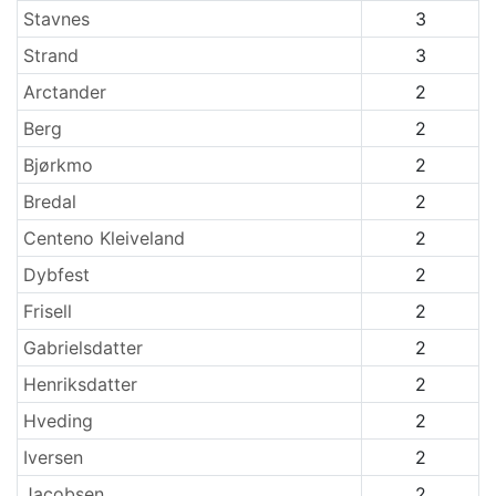
Stavnes
3
Strand
3
Arctander
2
Berg
2
Bjørkmo
2
Bredal
2
Centeno Kleiveland
2
Dybfest
2
Frisell
2
Gabrielsdatter
2
Henriksdatter
2
Hveding
2
Iversen
2
Jacobsen
2