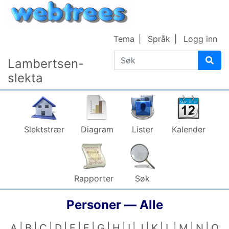
Gå til innhold
Tema
Språk
Logg inn
Søk
Lambertsen-
slekta
Slektstrær
Diagram
Lister
Kalender
Rapporter
Søk
Personer —
Alle
A
B
C
D
E
F
G
H
I
J
K
L
M
N
O