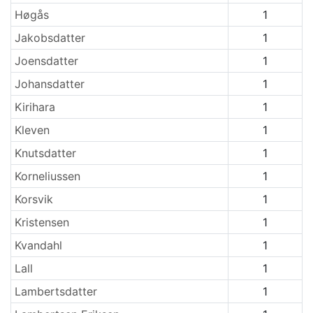
Høgås
1
Jakobsdatter
1
Joensdatter
1
Johansdatter
1
Kirihara
1
Kleven
1
Knutsdatter
1
Korneliussen
1
Korsvik
1
Kristensen
1
Kvandahl
1
Lall
1
Lambertsdatter
1